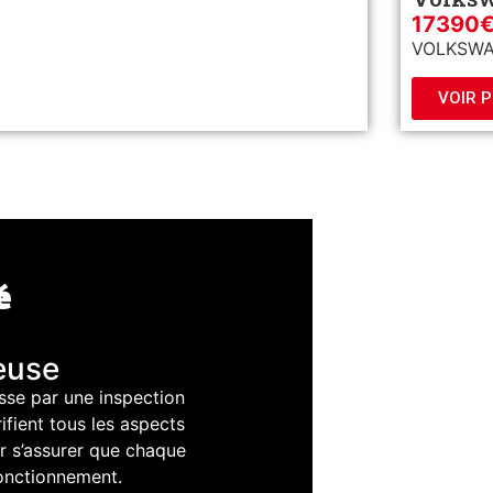
17390
VOLKSWAGE
VOIR 
é
euse
sse par une inspection
ifient tous les aspects
r s’assurer que chaque
fonctionnement.