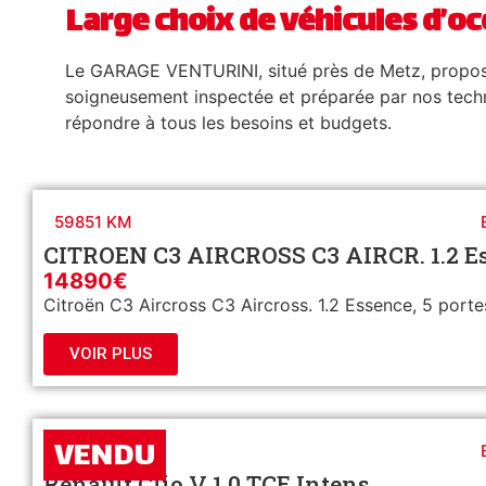
Large choix de véhicules d’o
Le GARAGE VENTURINI, situé près de Metz, propose 
soigneusement inspectée et préparée par nos techn
répondre à tous les besoins et budgets.
59851 KM
CITROEN C3 AIRCROSS C3 AIRCR. 1.2 E
14890€
Citroën C3 Aircross C3 Aircross. 1.2 Essence, 5 portes
VOIR PLUS
VENDU
23249 KM
Renault Clio V 1.0 TCE Intens