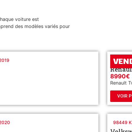
haque voiture est
omprend des modèles variés pour
VEN
2019
105241 
Renaul
8990€
Renault T
VOIR 
2020
98449 
Volksw